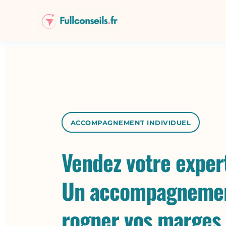
Aller
au
contenu
ACCOMPAGNEMENT INDIVIDUEL
Vendez votre exper
Un accompagnemen
rogner vos marges