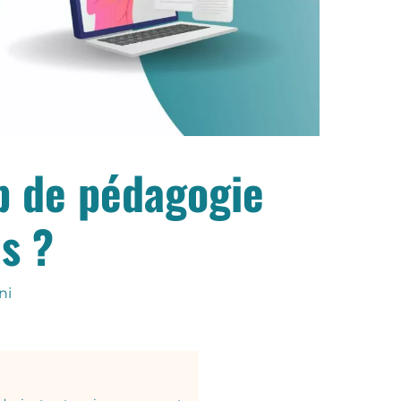
p de pédagogie
s ?
ni