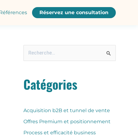
Références
Réservez une consultation
R
e
c
Catégories
h
e
r
Acquisition b2B et tunnel de vente
c
Offres Premium et positionnement
h
Process et efficacité business
e