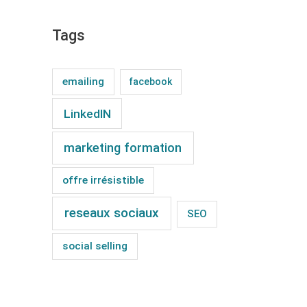
r
Tags
:
emailing
facebook
LinkedIN
marketing formation
offre irrésistible
reseaux sociaux
SEO
social selling