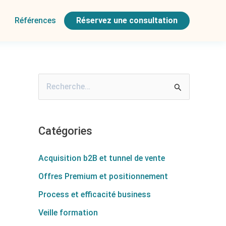
Références
Réservez une consultation
R
e
c
Catégories
h
e
Acquisition b2B et tunnel de vente
r
Offres Premium et positionnement
c
Process et efficacité business
h
Veille formation
e