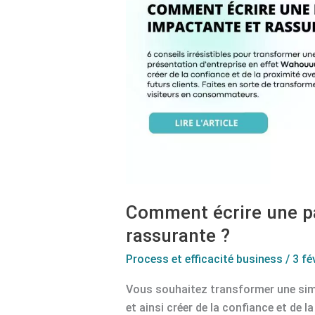
à
propos
impactante
et
rassurante
?
Comment écrire une p
rassurante ?
Process et efficacité business
/
3 fé
Vous souhaitez transformer une sim
et ainsi créer de la confiance et de l