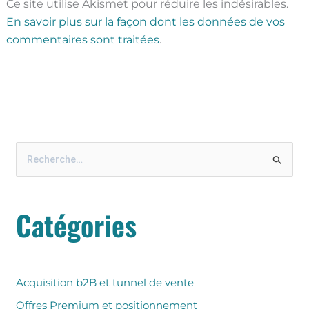
Ce site utilise Akismet pour réduire les indésirables.
En savoir plus sur la façon dont les données de vos
commentaires sont traitées
.
R
e
c
Catégories
h
e
r
c
Acquisition b2B et tunnel de vente
h
Offres Premium et positionnement