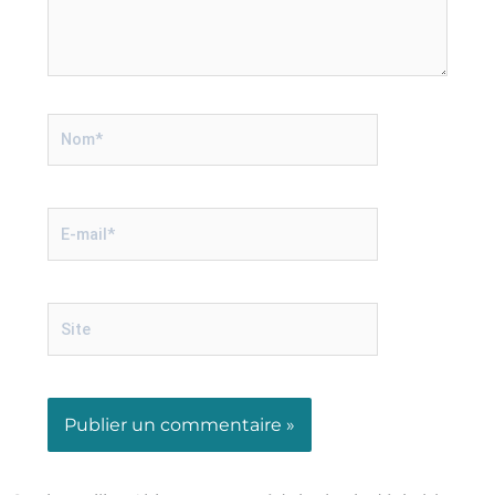
Nom*
E-
mail*
Site